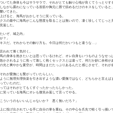
ついてた身体も今はサラサラで、それがとても触り心地が良くてうっとりす
しながら露わになっている首筋や胸元に唇で掠めるだけのキスをしていると
響いてきた。
上げると、海馬がおかしそうに笑っている。
クスの最中に海馬がこんな態度を取ることは無いので、凄く珍しくてじっと
見返した。
たいぞ、城之内」
が？」
キスだ。それからその触り方も。今日は何だかいつもと違うな…」
言われて漸く気付く。
馬の身体を抱きたいとは思っているけれど、オレ自身もいつものようなせっ
急かされるように焦って激しく抱くセックスとは違って、何だか妙に余裕が
の光と爽やかな夏空が、時間はまだたっぷりあるんだと感じさせて、それが
それが愛撫にも繋がっていたらしい。
ように無理矢理快楽を引き出すような濃い愛撫ではなく、どちらかと言えば
っていたのだ。
ってはそれがとてもくすぐったかったらしかった。
に笑っている海馬にオレも微笑み返して言ってやる。
こういうのもいいんじゃないか？ 悪く無いだろ？」
上に投げ出されている手に自分の掌を重ね、その中心を爪先で軽く引っ掻い