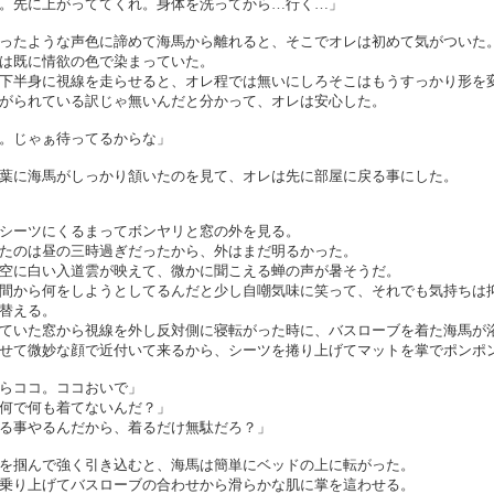
。先に上がっててくれ。身体を洗ってから…行く…」
ったような声色に諦めて海馬から離れると、そこでオレは初めて気がついた
は既に情欲の色で染まっていた。
下半身に視線を走らせると、オレ程では無いにしろそこはもうすっかり形を
がられている訳じゃ無いんだと分かって、オレは安心した。
。じゃぁ待ってるからな」
葉に海馬がしっかり頷いたのを見て、オレは先に部屋に戻る事にした。
シーツにくるまってボンヤリと窓の外を見る。
たのは昼の三時過ぎだったから、外はまだ明るかった。
空に白い入道雲が映えて、微かに聞こえる蝉の声が暑そうだ。
間から何をしようとしてるんだと少し自嘲気味に笑って、それでも気持ちは
替える。
ていた窓から視線を外し反対側に寝転がった時に、バスローブを着た海馬が
せて微妙な顔で近付いて来るから、シーツを捲り上げてマットを掌でポンポ
らココ。ココおいで」
何で何も着てないんだ？」
る事やるんだから、着るだけ無駄だろ？」
を掴んで強く引き込むと、海馬は簡単にベッドの上に転がった。
乗り上げてバスローブの合わせから滑らかな肌に掌を這わせる。