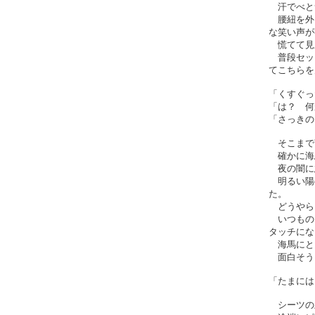
汗でべと
腰紐を外
な笑い声が
慌てて見
普段セッ
てこちらを
「くすぐっ
「は？ 何
「さっきの
そこまで
確かに海
夜の闇に
明るい陽
た。
どうやら
いつもの
タッチにな
海馬にと
面白そう
「たまには
シーツの