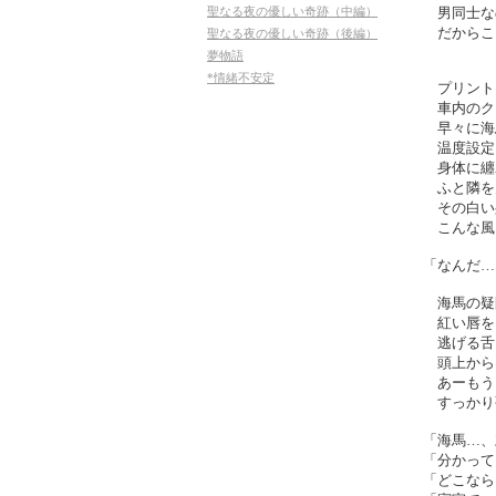
聖なる夜の優しい奇跡（中編）
男同士な
だからこ
聖なる夜の優しい奇跡（後編）
夢物語
*情緒不安定
プリント
車内のク
早々に海
温度設定
身体に纏
ふと隣を
その白い
こんな風
「なんだ…
海馬の疑
紅い唇を
逃げる舌
頭上から
あーもう
すっかり
「海馬…、
「分かって
「どこなら