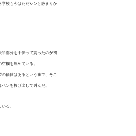
る学校も今はただシンと静まりか
。
後半部分を手伝って貰ったのが初
の空欄を埋めている。
習の価値はあるという事で、そこ
はペンを投げ出して叫んだ。
ている。