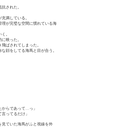
抵抗された。
が充満している。
管理が完璧な空間に慣れている海
いく。
的に映った。
き飛ばされてしまった。
赤な顔をしてる海馬と目が合う。
たからであって…っ」
て言ってるだけ」
を見ていた海馬がふと視線を外
。