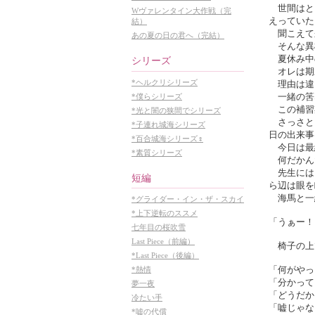
世間はと
Wヴァレンタイン大作戦（完
えっていた
結）
聞こえて
あの夏の日の君へ（完結）
そんな異
夏休み中
シリーズ
オレは期
*ヘルクリシリーズ
理由は違
一緒の筈
*僕らシリーズ
この補習
*光と闇の狭間でシリーズ
さっさと
*子連れ城海シリーズ
日の出来事
*百合城海シリーズ♀
今日は最
*素質シリーズ
何だかん
先生には
短編
ら辺は眼を
海馬と一
*グライダー・イン・ザ・スカイ
*上下逆転のススメ
「うぁー！
七年目の桜吹雪
Last Piece（前編）
椅子の上
*Last Piece（後編）
「何がやっ
*熱情
「分かって
夢一夜
「どうだか
冷たい手
「嘘じゃな
*嘘の代償