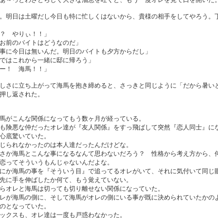
。明日は土曜だし今日も特に忙しくはないから、貴様の相手をしてやろう。
？ やりぃ！！」
お前のバイトはどうなのだ」
事に今日は無いんだ。明日のバイトも夕方からだし」
ではこれから一緒に邸に帰ろう」
ー！ 海馬！！」
しさに立ち上がって海馬を抱き締めると、さっきと同じように「だから暑い
押し返された。
馬がこんな関係になってもう数ヶ月が経っている。
も険悪な仲だったオレ達が『友人関係』をすっ飛ばして突然『恋人同士』に
心底驚いていた。
じられなかったのは本人達だったんだけどな。
さか海馬とこんな事になるなんて思わないだろう？ 性格から考え方から、
恋ってそういうもんじゃないんだよな。
にか海馬の事を『そういう目』で追ってるオレがいて、それに気付いて同じ
先に手を伸ばしたか何て、もう覚えていない。
らオレと海馬は切っても切り離せない関係になっていた。
レが海馬の側に、そして海馬がオレの側にいる事が既に決められていたかの
のとなっていた。
ックスも、オレ達は一度も戸惑わなかった。