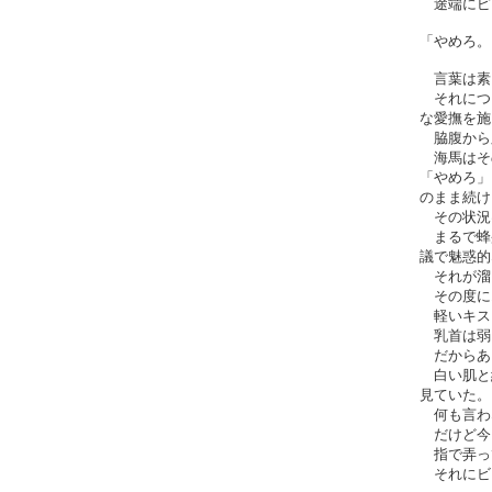
途端にピ
「やめろ。
言葉は素
それにつ
な愛撫を施
脇腹から
海馬はそ
「やめろ」
のまま続け
その状況
まるで蜂
議で魅惑的
それが溜
その度に
軽いキス
乳首は弱
だからあ
白い肌と
見ていた。
何も言わ
だけど今
指で弄っ
それにビ