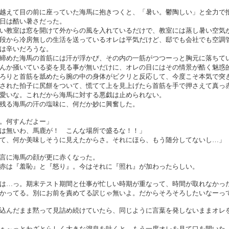
越えて目の前に座っていた海馬に抱きつくと、「暑い。鬱陶しい」と全力で
日は酷い暑さだった。
い教室は窓を開けて外からの風を入れているだけで、教室には蒸し暑い空気
段から冷房無しの生活を送っているオレは平気だけど、邸でも会社でも空調
は辛いだろうな。
締めた海馬の首筋には汗が浮かび、その内の一筋がつつーっと胸元に落ちて
んか掻いている姿を見る事が無いだけに、オレの目にはその情景が酷く魅惑
ろりと首筋を舐めたら腕の中の身体がビクリと反応して、今度こそ本気で突
された拍子に尻餅をついて、慌てて上を見上げたら首筋を手で押さえて真っ
愛いな。これだから海馬に対する悪戯は止められない。
残る海馬の汗の塩味に、何だか妙に興奮した。
。何すんだよー」
は無いわ、馬鹿が！ こんな場所で盛るな！！」
て、何か美味しそうに見えたからさ。それにほら、もう随分してないし…」
言に海馬の顔が更に赤くなった。
赤は『羞恥』と『怒り』。今はそれに『照れ』が加わったらしい。
は…っ。期末テスト期間と仕事が忙しい時期が重なって、時間が取れなかっ
かってる。別にお前を責めてる訳じゃ無いよ。だからそろそろしたいなーっ
込んだまま黙って見詰め続けていたら、同じように言葉を発しないままオレ
ぁ～っとわざとらしく大きな溜息を吐くと、もう一度オレを見て口を開いた