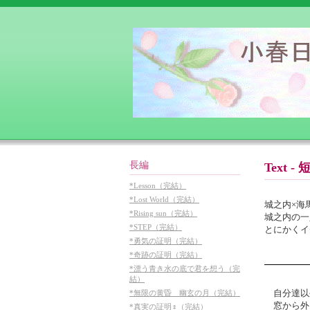
長編
Text 
*Lesson（完結）
*Lost World（完結）
城之内×海
*Rising sun（完結）
城之内の一
*STEP（完結）
とにかくイ
*勇気の証明（完結）
*奇跡の証明（完結）
*漂う青き水の底で君を想う（完
結）
自分達以
*無限の黄昏 幽玄の月（完結）
窓から外
*真実の証明♀（完結）