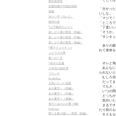
相互依存症
恋愛回避不可能症候群
「分かった
落陽
いしな」
冷たい手（Ver.２）
「マジで！
彼岸の花
「ところで
*上下確定のジジツ
「丁度いい
「そうか。
寂しがり屋の黒兎（前編）
「サンキュ
寂しがり屋の黒兎（中編）
寂しがり屋の黒兎（後編）
余りの嬉
*果汁クォリティ♀
れて身体を
メビウスの帯
誓いの一文
オレと海
*幸せの定義
あんなに
八年目の桜吹雪
られないと
ブランチ
むしろ信
Kiss&Kiss
だってま
大気になった流星
でもさ、
あの夏空へ（前編）
いつの間
あの夏空へ（中編）
どっちが
あの夏空へ（後編）
気付いた
貴方とあの人を繋ぐ橋Ⅱ
まるでオ
Embrace
たり前のも
聖なる夜の優しい奇跡（前編）
キスもセ