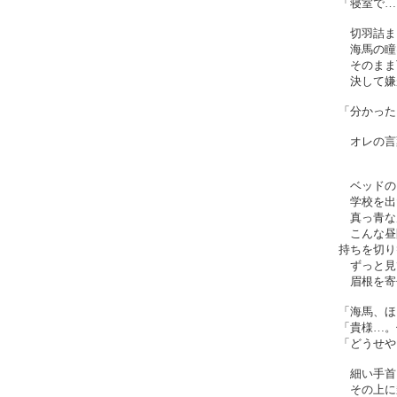
「寝室で…
切羽詰ま
海馬の瞳
そのまま
決して嫌
「分かった
オレの言
ベッドの
学校を出
真っ青な
こんな昼
持ちを切り
ずっと見
眉根を寄
「海馬、ほ
「貴様…。
「どうせや
細い手首
その上に