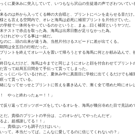
っくに夏休みに突入していて、いつもなら沢山の生徒達の声でざわついてい
。
来るのは外から入ってくる蝉の大合唱と、プリントにペンを走らせる音だけ
様とも言える空間内で、オレと海馬は必死に補習プリントを片付けていた。
の学校で一体何をやっているのかというと、まぁ…曰く補習というヤツだ。
末テストで赤点を取った為、海馬は出席日数が足りなかった為。
うけれどやってる事は一緒だ。
なのに…頭の出来が違う為、当然片付けるスピードに差が出てくる。
期間は全五日の行程だった。
プリントを終えてオレ一人を置いて帰ろうとする海馬に何とか頼み込んで、
。
終日なんだけど、海馬は今までと同じようにオレと顔を付合わせてプリント
だ言って結局五日間全て手伝って貰ってしまった。
とっくにバレているけれど、夏休み中に真面目に学校に出てくるだけでも補
瞑って貰っている。
緒になってせっせとプリントに答えを書き込んで、漸く全て埋めた時にオレ
！ やっと終わったぁー！！」
で反り返ってガッツポーズをしているオレを、海馬が幾分冷めた目で見詰め
とだ。貴様のプリントの半分は、このオレがしてやったんだぞ」
るよ。超感謝してる！！」
…。貴様はいつも調子だけはいい」
いって。本当だってば。こんなに愛してるのに信じてくれないの？」