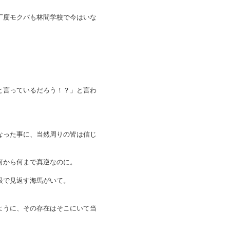
丁度モクバも林間学校で今はいな
と言っているだろう！？」と言わ
なった事に、当然周りの皆は信じ
何から何まで真逆なのに。
眼で見返す海馬がいて。
ように、その存在はそこにいて当