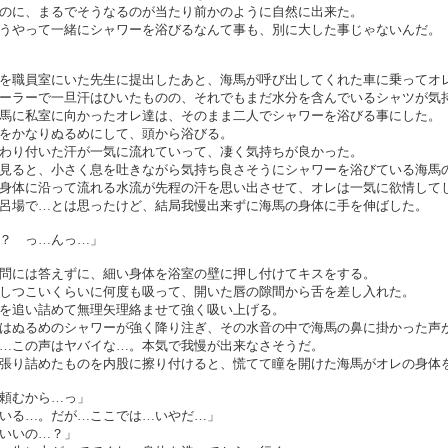
のに、まるでそうなるのが当たり前かのように自然に出来た。
うやって一緒にシャワーを浴びるなんて事も、別に大した事じゃないんだ。
を職員室にいた先生に提出したあと、海馬が呼び出してくれた車に乗ってオ
ーラーで一旦汗はひいたものの、それでもまだ水分を含んでいるシャツが気
馬に私室に向かったオレ達は、そのまま二人でシャワーを浴びる事にした。
をかなりぬるめにして、頭から浴びる。
わり付いた汗が一気に流れていって、凄く気持ちが良かった。
見ると、小さく息を吐きながら気持ち良さそうにシャワーを浴びている海馬
身体に沿って流れる水流が先程の汗を思い出させて、オレは一気に欲情して
呂場で…とは思ったけど、結局我慢出来ずに海馬の身体に手を伸ばした。
？ っ…んっ…」
問には答えずに、細い身体を浴室の壁に押し付けてキスをする。
しつこいくらいに何度も吸って、開いた唇の隙間から舌を差し入れた。
を追い詰めて無理矢理絡ませて強く吸い上げる。
はぬるめのシャワーが強く降り注ぎ、その水音の中で海馬の鼻に掛かった声
…この声はヤバイな…。本気で我慢が出来なさそうだ。
張り詰めたものを内股に擦り付けると、慌てて瞳を開けた海馬がオレの身体
頼むから…っ」
いる…。だが…ここでは…いやだ…」
いいの…？」