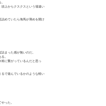
る。
、頭上からクスクスという場違い
見詰めていたら海馬が薄めを開け
ぱ詰まった感が無いのだ。
ある。
余裕に繋がっているんだと思っ
まるで遊んでいるかのような軽い
てやった。