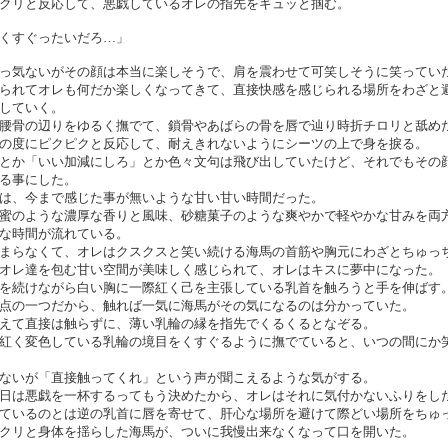
クリと反応して、悪戯しているオレの指先をギュッと掴む。
くすぐったいだろ…」
っ気ないがその顔は本当に楽しそうで、肩を震わせて可笑しそうに笑ってい
られてオレも何だか楽しくなってきて、直接快感を感じられる場所をわざと
していく。
腰骨の辺りをゆるく撫でて、鎖骨やあばらの骨を唇で辿り時折チロリと舐め
の度にピクピクと反応して、耐えきれないようにシーツの上で身を捩る。
とか「いい加減にしろ」とか色々文句は飛び出していたけど、それでもその
る事にした。
は、今まで感じた事が無いような甘い甘い時間だった。
蜜のような濃厚な香りと風味、砂糖菓子のような爽やかで軽やかな甘みを両
な時間が流れている。
まらなくて、オレはクスクスと笑い続ける海馬の首筋や胸元にわざとちゅっ
オレ達を包む甘い空間が美味しく感じられて、オレはキスに夢中になった。
を続けながら白い胸に一際紅く己を主張している乳首を触ろうと手を伸ばす
点の一つだから、触れば一気に海馬がその気になるのは分かっていた。
えて直接は触らずに、薄い乳輪の縁を指先でくるくるとなぞる。
紅く変色している乳輪の境目をくすぐるように撫でていると、いつの間にか
ないが「直接触ってくれ」という声が聞こえるような気がする。
日は悪戯を一杯するってもう決めたから、オレはそれに気付かないふりをし
ているのとは逆の乳首に唇を寄せて、肝心な場所を避けて際どい場所をちゅ
クリと身体を揺らした海馬が、ついに我慢出来なくなって口を開いた。