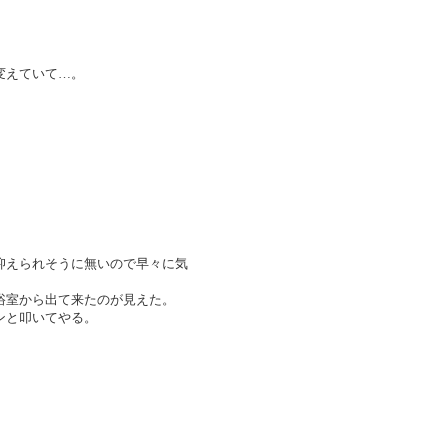
。
変えていて…。
抑えられそうに無いので早々に気
浴室から出て来たのが見えた。
ンと叩いてやる。