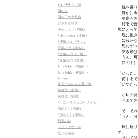
君に伝えたい嘘
机を乗り
酒の力
確かに今
雨の日の卑怯者
冷房も無
許される場所
貧乏で普
馬にとって
Hypnotism（前編）
現に抱き
*Hypnotism（後編）
普段汗な
*伝線クォリティ♀
思わずべ
言葉の力（前編）
突き飛ば
*言葉の力（中編）
うん、可
*言葉の力（後編）
口の中に
June bride（前編）♀
June bride（後編）♀
「いった…
To you...
「何するで
貴方とあの人を繋ぐ橋
「いやだっ
鎮魂歌（前編）
オレの発
鎮魂歌（後編）
今までの
*ハニー＆シュガータイム
酒の力Ⅱ（前編）
「そ…それ
*酒の力Ⅱ（後編）
「うん。分
約束の熱
床に座り
ブラックホール
す。
眠りの淵の
そしては