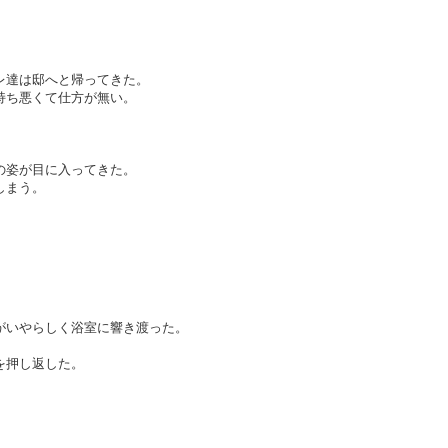
レ達は邸へと帰ってきた。
持ち悪くて仕方が無い。
の姿が目に入ってきた。
しまう。
がいやらしく浴室に響き渡った。
を押し返した。