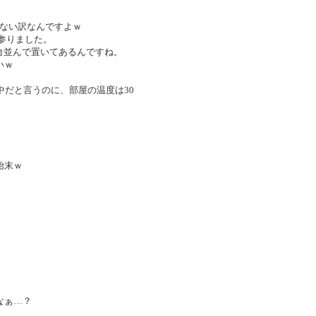
得ない訳なんですよｗ
参りました。
三台並んで置いてあるんですね。
いｗ
中だと言うのに、部屋の温度は30
始末ｗ
なぁ…？