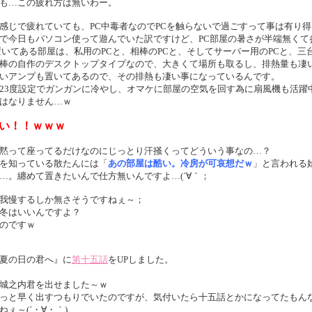
も…この疲れ方は無いわー。
感じで疲れていても、PC中毒者なのでPCを触らないで過ごすって事は有り
で今日もパソコン使って遊んでいた訳ですけど、PC部屋の暑さが半端無くて
置いてある部屋は、私用のPCと、相棒のPCと、そしてサーバー用のPCと、
棒の自作のデスクトップタイプなので、大きくて場所も取るし、排熱量も凄
いアンプも置いてあるので、その排熱も凄い事になっているんです。
23度設定でガンガンに冷やし、オマケに部屋の空気を回す為に扇風機も活躍
はなりません…ｗ
い！！ｗｗｗ
黙って座ってるだけなのにじっとり汗掻くってどういう事なの…？
を知っている散たんには「
あの部屋は酷い。冷房が可哀想だｗ
」と言われる
…。纏めて置きたいんで仕方無いんですよ…(´∀｀；
我慢するしか無さそうですねぇ～；
冬はいいんですよ？
のですｗ
夏の日の君へ』に
第十五話
をUPしました。
城之内君を出せました～ｗ
っと早く出すつもりでいたのですが、気付いたら十五話とかになってたもん
ぇ～(´・∀・｀)