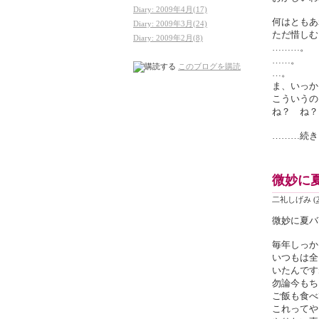
Diary: 2009年4月(17)
何はともあ
Diary: 2009年3月(24)
ただ惜しむ
Diary: 2009年2月(8)
………。
……。
このブログを購読
…。
ま、いっか
こういうの
ね？ ね？
………続き
微妙に
二礼しげみ
(
微妙に夏バ
毎年しっか
いつもは全
いたんです
勿論今もち
ご飯も食べ
これってや