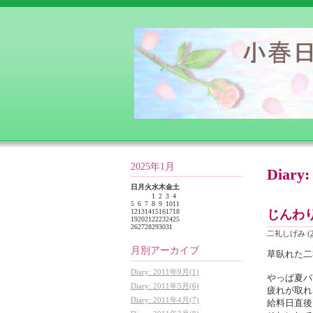
2025年1月
Diar
日
月
火
水
木
金
土
1
2
3
4
5
6
7
8
9
10
11
じんわり
12
13
14
15
16
17
18
19
20
21
22
23
24
25
26
27
28
29
30
31
二礼しげみ
(
月別アーカイブ
草臥れた二
Diary: 2011年9月(1)
やっぱ夏バ
Diary: 2011年5月(6)
疲れが取れ
Diary: 2011年4月(7)
給料日直後