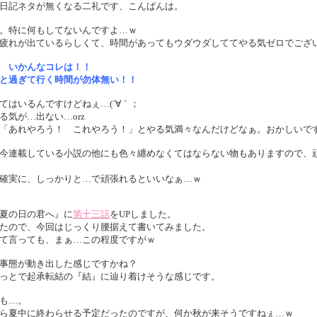
日記ネタが無くなる二礼です、こんばんは。
。特に何もしてないんですよ…ｗ
疲れが出ているらしくて、時間があってもウダウダしててやる気ゼロでござ
 いかんなコレは！！
と過ぎて行く時間が勿体無い！！
てはいるんですけどねぇ…(´∀｀；
る気が…出ない…orz
「あれやろう！ これやろう！」とやる気満々なんだけどなぁ。おかしいで
今連載している小説の他にも色々纏めなくてはならない物もありますので、
確実に、しっかりと…で頑張れるといいなぁ…ｗ
夏の日の君へ』に
第十三話
をUPしました。
たので、今回はじっくり腰据えて書いてみました。
て言っても、まぁ…この程度ですがｗ
事態が動き出した感じですかね？
っとで起承転結の『結』に辿り着けそうな感じです。
も…。
ら夏中に終わらせる予定だったのですが、何か秋が来そうですねぇ…ｗ