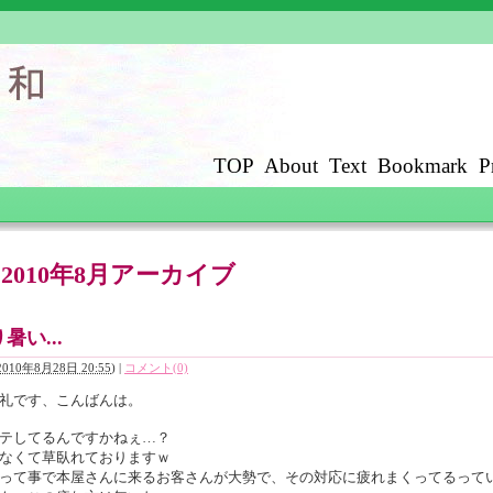
TOP
About
Text
Bookmark
P
y: 2010年8月アーカイブ
暑い...
2010年8月28日 20:55
)
|
コメント(0)
礼です、こんばんは。
テしてるんですかねぇ…？
なくて草臥れておりますｗ
って事で本屋さんに来るお客さんが大勢で、その対応に疲れまくってるって