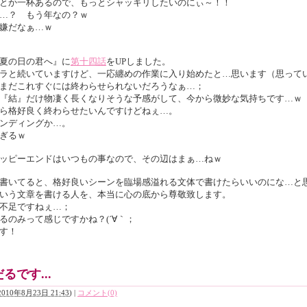
とか一杯あるので、もっとシャッキリしたいのにぃ～！！
…？ もう年なの？ｗ
嫌だなぁ…ｗ
夏の日の君へ』に
第十四話
をUPしました。
ラと続いていますけど、一応纏めの作業に入り始めたと…思います（思って
まだこれすぐには終わらせられないだろうなぁ…；
『結』だけ物凄く長くなりそうな予感がして、今から微妙な気持ちです…ｗ
ら格好良く終わらせたいんですけどねぇ…。
ンディングか…。
ぎるｗ
ッピーエンドはいつもの事なので、その辺はまぁ…ねｗ
書いてると、格好良いシーンを臨場感溢れる文体で書けたらいいのにな…と
いう文章を書ける人を、本当に心の底から尊敬致します。
不足ですねぇ…；
るのみって感じですかね？(´∀｀；
す！
るです...
2010年8月23日 21:43
)
|
コメント(0)