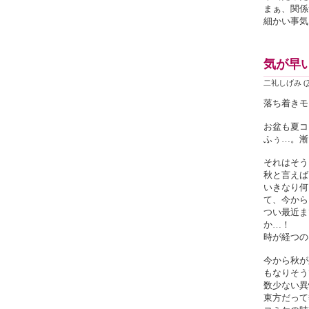
まぁ、関係
細かい事気
気が早い
二礼しげみ
(
落ち着きモ
お盆も夏コ
ふぅ…。漸
それはそう
秋と言えば
いきなり何
て、今から
つい最近ま
か…！
時が経つの
今から秋が
もなりそう
数少ない異
東方だって