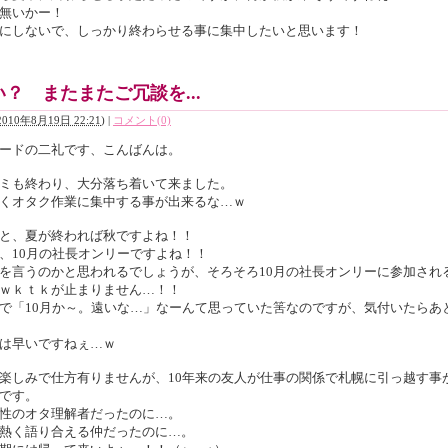
無いかー！
にしないで、しっかり終わらせる事に集中したいと思います！
？ またまたご冗談を...
2010年8月19日 22:21
)
|
コメント(0)
ードの二礼です、こんばんは。
ミも終わり、大分落ち着いて来ました。
くオタク作業に集中する事が出来るな…ｗ
と、夏が終われば秋ですよね！！
、10月の社長オンリーですよね！！
を言うのかと思われるでしょうが、そろそろ10月の社長オンリーに参加され
ｗｋｔｋが止まりません…！！
で「10月か～。遠いな…」なーんて思っていた筈なのですが、気付いたらあ
は早いですねぇ…ｗ
楽しみで仕方有りませんが、10年来の友人が仕事の関係で札幌に引っ越す事
です。
性のオタ理解者だったのに…。
熱く語り合える仲だったのに…。