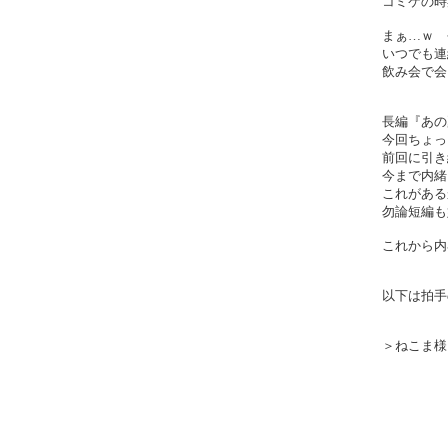
コミケの時
まぁ…ｗ 
いつでも連
飲み会で会
長編『あの
今回ちょっ
前回に引き
今まで内緒
これがある
勿論短編も
これから内
以下は拍手
＞ねこま様
わーいｖ
拍手とコメ
子連れ城海