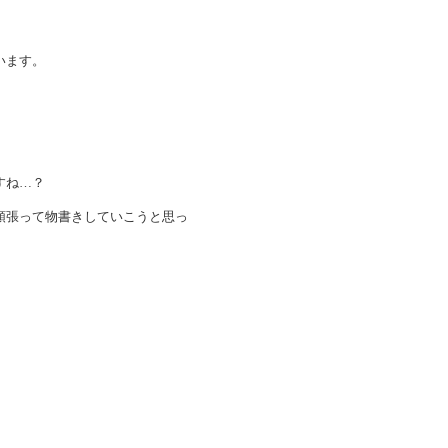
います。
すね…？
頑張って物書きしていこうと思っ