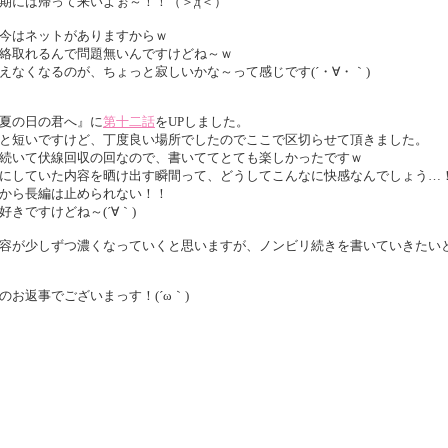
期には帰って来いよぉ～！！（＞д＜）
今はネットがありますからｗ
絡取れるんで問題無いんですけどね～ｗ
えなくなるのが、ちょっと寂しいかな～って感じです(´・∀・｀)
夏の日の君へ』に
第十二話
をUPしました。
と短いですけど、丁度良い場所でしたのでここで区切らせて頂きました。
続いて伏線回収の回なので、書いててとても楽しかったですｗ
にしていた内容を晒け出す瞬間って、どうしてこんなに快感なんでしょう…
から長編は止められない！！
好きですけどね～(´∀｀)
容が少しずつ濃くなっていくと思いますが、ノンビリ続きを書いていきたい
のお返事でございまっす！(´ω｀)
ント、どうもありがとうございました～！！
SSを読んで下さってありがとうございます(*´д｀*)