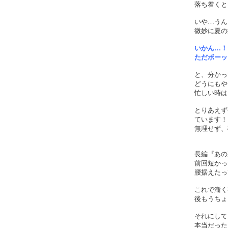
落ち着くと
いや…うん
微妙に夏の
いかん…！
ただボーッ
と、分かっ
どうにもや
忙しい時は
とりあえず
ています！
無理せず、
長編『あの
前回短かっ
腰据えたっ
これで漸く
後もうちょ
それにして
本当だった