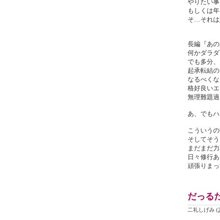
やりたい事
もしくは年
そ…それは
長編『あの
何かダラダ
でも多分、
起承転結の
なるべくな
格好良いエ
無理難題過
あ、でもハ
こういうの
そしてそう
まだまだ力
日々修行あ
頑張りまっ
だっるだ
二礼しげみ
(