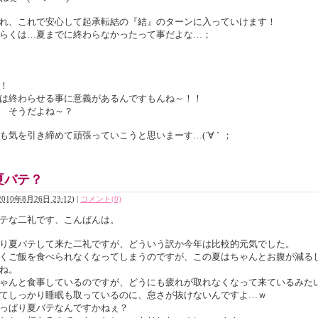
れ、これで安心して起承転結の『結』のターンに入っていけます！
らくは…夏までに終わらなかったって事だよな…；
！
は終わらせる事に意義があるんですもんね～！！
 そうだよね～？
も気を引き締めて頑張っていこうと思いまーす…(´∀｀；
夏バテ？
2010年8月26日 23:12
)
|
コメント(0)
テな二礼です、こんばんは。
り夏バテして来た二礼ですが、どういう訳か今年は比較的元気でした。
くご飯を食べられなくなってしまうのですが、この夏はちゃんとお腹が減る
ね。
ゃんと食事しているのですが、どうにも疲れが取れなくなって来ているみた
てしっかり睡眠も取っているのに、怠さが抜けないんですよ…ｗ
っぱり夏バテなんですかねぇ？