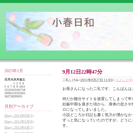
2025年1月
9月12日22時47分
日
月
火
水
木
金
土
二礼しげみ
(
2011年9月27日 11:03
)
|
コメント(0)
1
2
3
4
5
6
7
8
9
10
11
お母さんになった二礼です、こんばんは
12
13
14
15
16
17
18
19
20
21
22
23
24
25
26
27
28
29
30
31
何だか随分サイトを放置してしまって申
妊娠中期を過ぎた頃から、身体の怠さや
月別アーカイブ
ロになってしまいました。
小説どころか日記も書く気力が湧かなか
Diary: 2011年9月(1)
ずっと気になっていたのですが、どうに
Diary: 2011年5月(6)
す。
Diary: 2011年4月(7)