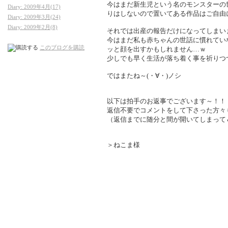
今はまだ新生児という名のモンスターの
Diary: 2009年4月(17)
りはしないので置いてある作品はご自由
Diary: 2009年3月(24)
Diary: 2009年2月(8)
それでは出産の報告だけになってしまい
今はまだ私も赤ちゃんの世話に慣れてい
このブログを購読
ッと顔を出すかもしれません…ｗ
少しでも早く生活が落ち着く事を祈りつ
ではまたね～(・∀・)ノシ
以下は拍手のお返事でございます～！！
返信不要でコメントをして下さった方々
（返信までに随分と間が開いてしまって
＞ねこま様
こんにちはです～！
拍手とコメント、ありがとうございまし
以前コメントを貰った時から随分間が開
でもあの時かなり自分のスランプ具合に
本当にありがとうございます。
上記の日記の通り、この度無事出産を致