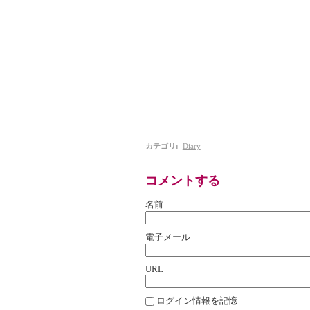
向日葵様の「頑張って下さい」に大いに
素敵なコメント、本当にありがとうござ
妊娠中からずっとサイト休止状態で、本
今も慣れない育児で手一杯ですので、暫く
サイトはあくまでも『休止中』でありま
それまでは、たまに既存の作品を眺めて頂
それではこれで失礼致します。
ではまた～(・∀・)ノシ
カテゴリ
:
Diary
コメントする
名前
電子メール
URL
ログイン情報を記憶