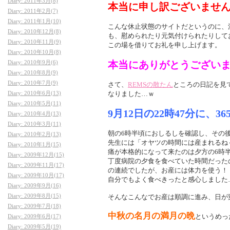
Diary: 2011年3月(8)
本当に申し訳ございませ
Diary: 2011年2月(7)
Diary: 2011年1月(10)
こんな休止状態のサイトだというのに、
Diary: 2010年12月(8)
も、慰められたり元気付けられたりして
Diary: 2010年11月(9)
この場を借りてお礼を申し上げます。
Diary: 2010年10月(8)
Diary: 2010年9月(6)
本当にありがとうござい
Diary: 2010年8月(9)
Diary: 2010年7月(9)
さて、
REMSの散たん
ところの日記を見
Diary: 2010年6月(13)
なりました…ｗ
Diary: 2010年5月(11)
9月12日の22時47分に、
Diary: 2010年4月(13)
Diary: 2010年3月(11)
朝の6時半頃におしるしを確認し、その
Diary: 2010年2月(13)
先生には「オヤツの時間には産まれるね
Diary: 2010年1月(15)
痛が本格的になって来たのは夕方の6時
Diary: 2009年12月(15)
丁度病院の夕食を食べていた時間だった
Diary: 2009年11月(17)
の連続でしたが、お産には体力を使う！
Diary: 2009年10月(17)
自分でもよく食べきったと感心しました
Diary: 2009年9月(16)
Diary: 2009年8月(15)
そんなこんなでお産は順調に進み、日が変
Diary: 2009年7月(18)
中秋の名月の満月の晩
というめっ
Diary: 2009年6月(17)
Diary: 2009年5月(19)